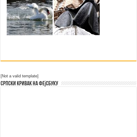
[Not a valid template]
Српски Кривак на Фејсбуку