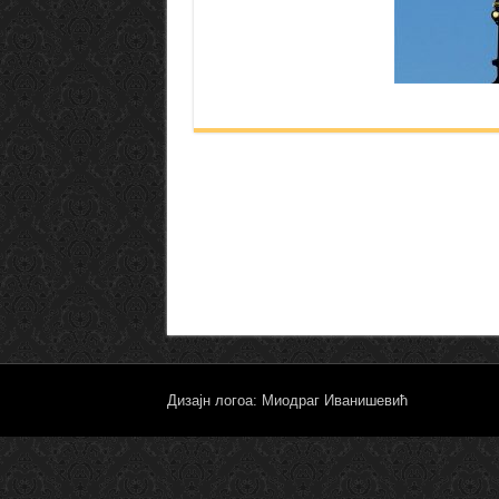
Дизајн логоа: Миодраг Иванишевић