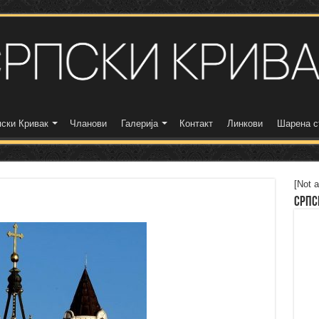
ски Кривак
Чланови
Галерија
Контакт
Линкови
Шарена с
[Not a
Српс