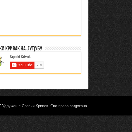
ки Кривак на Јутјубу
17 Удружење Српски Кривак. Сва права задржана.