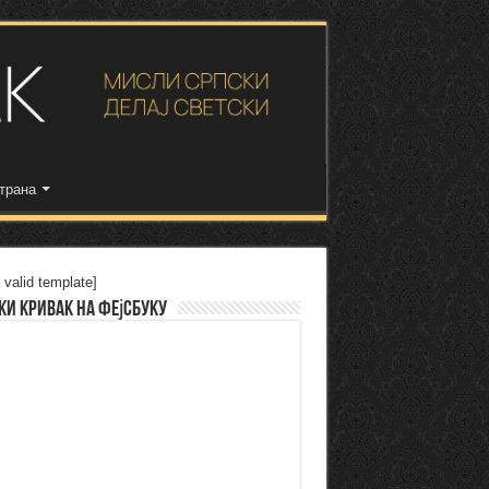
трана
 valid template]
ки Кривак на Фејсбуку