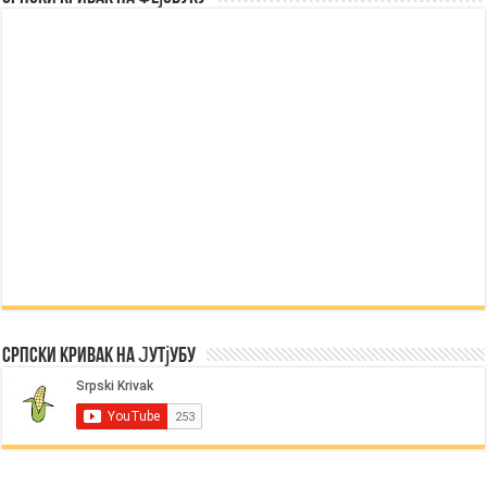
Српски Кривак на Јутјубу