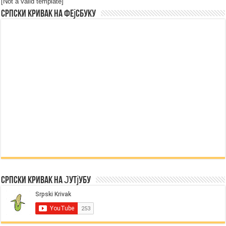
[Not a valid template]
Српски Кривак на Фејсбуку
Српски Кривак на Јутјубу