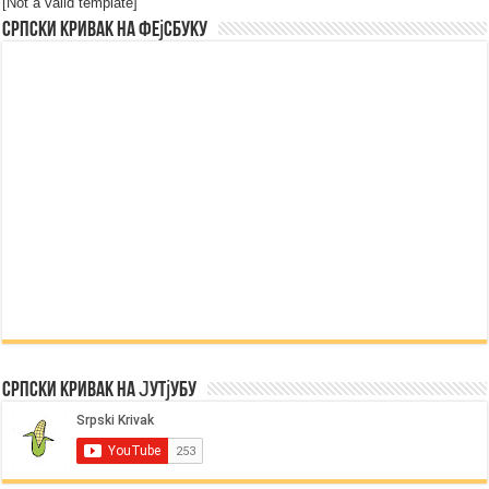
[Not a valid template]
Српски Кривак на Фејсбуку
Српски Кривак на Јутјубу