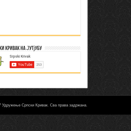
ки Кривак на Јутјубу
17 Удружење Српски Кривак. Сва права задржана.