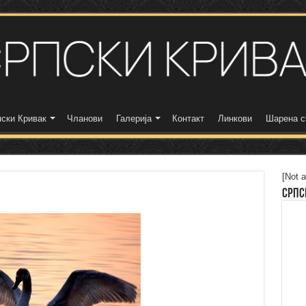
ски Кривак
Чланови
Галерија
Контакт
Линкови
Шарена с
[Not a
Српс