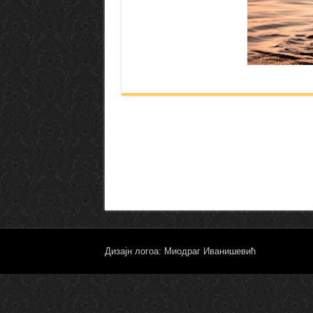
Дизајн логоа: Миодраг Иванишевић