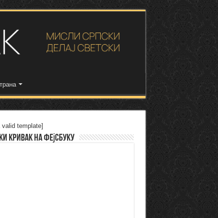
трана
 valid template]
ки Кривак на Фејсбуку