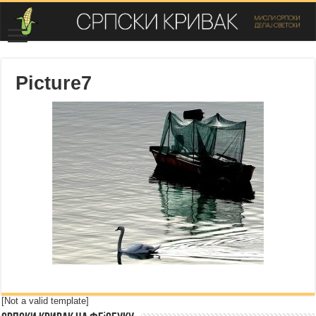
Picture7
[Not a valid template]