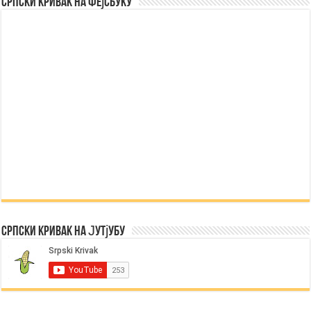
Српски Кривак на Фејсбуку
Српски Кривак на Јутјубу