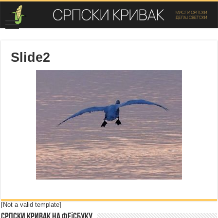
Slide2
[Not a valid template]
Српски Кривак на Фејсбуку