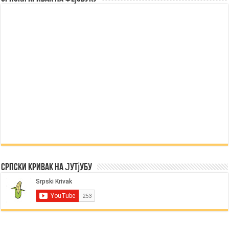
Српски Кривак на Јутјубу