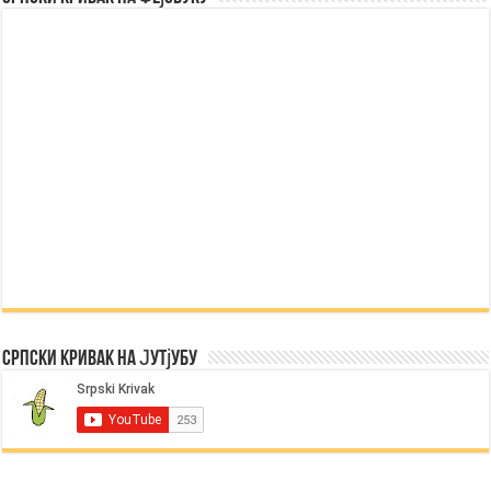
Српски Кривак на Јутјубу