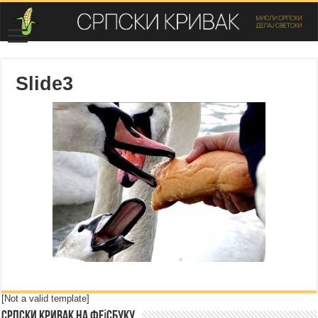
Slide3
[Not a valid template]
Српски Кривак на Фејсбуку