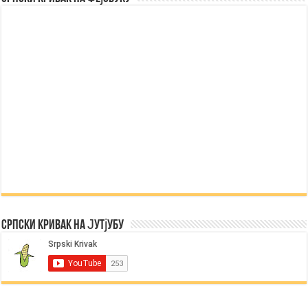
Српски Кривак на Јутјубу