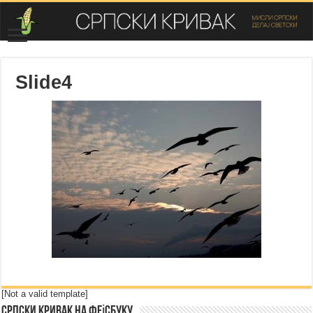
Slide4
[Not a valid template]
Српски Кривак на Фејсбуку