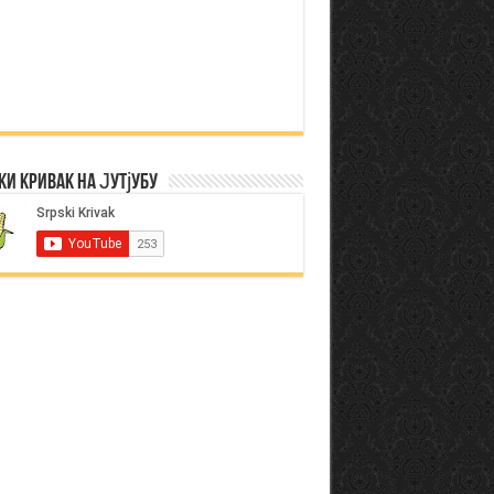
ки Кривак на Јутјубу