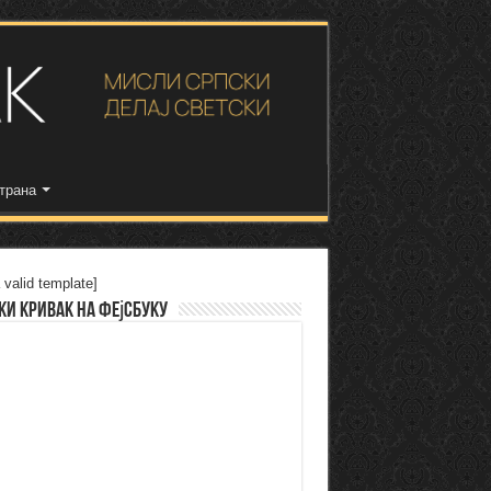
трана
 valid template]
ки Кривак на Фејсбуку