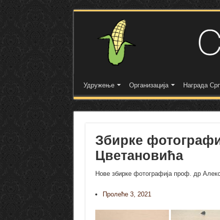
Удружење
Организација
Награда Срп
Збирке фотографи
Цветановића
Нове збирке фотографија проф. др Алек
Пролеће 3, 2021