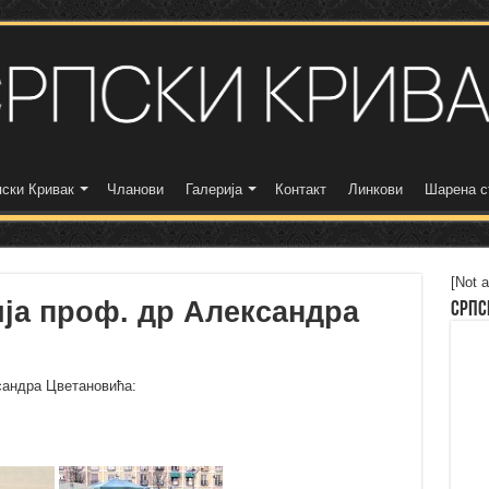
ски Кривак
Чланови
Галерија
Контакт
Линкови
Шарена с
[Not a
ја проф. др Александра
Српс
сандра Цветановића: