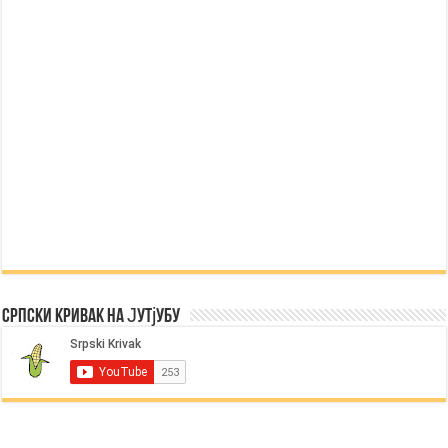
Српски Кривак на Јутјубу