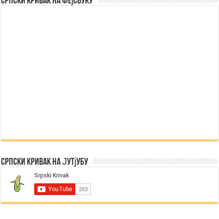
Српски Кривак на Фејсбуку
Српски Кривак на Јутјубу