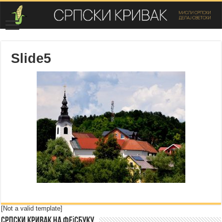
Slide5
[Not a valid template]
Српски Кривак на Фејсбуку