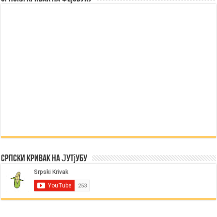
Српски Кривак на Јутјубу