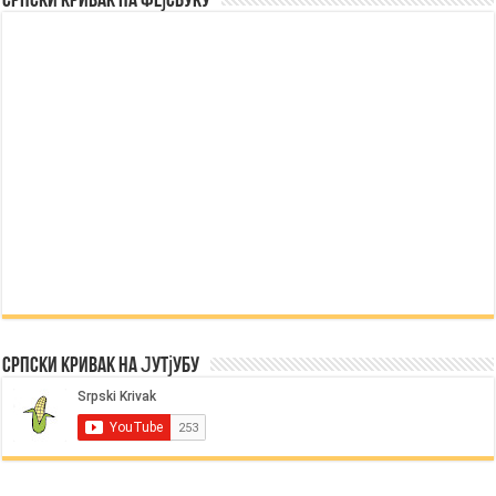
Српски Кривак на Фејсбуку
Српски Кривак на Јутјубу