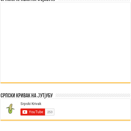
Српски Кривак на Јутјубу