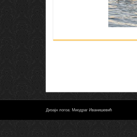
Дизајн логоа: Миодраг Иванишевић