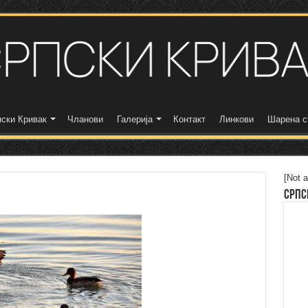
ски Кривак
Чланови
Галерија
Контакт
Линкови
Шарена с
[Not a
Српс