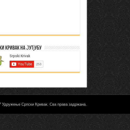
ки Кривак на Јутјубу
17 Удружење Српски Кривак. Сва права задржана.