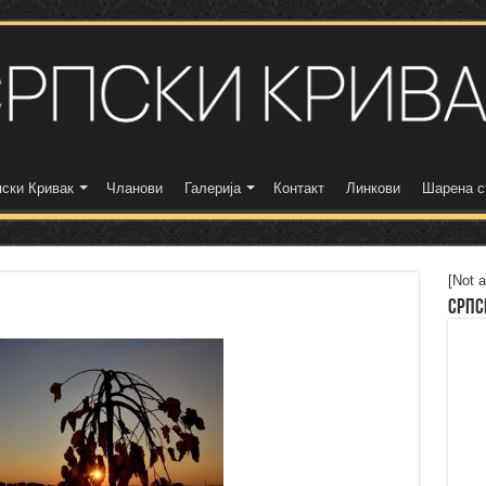
ски Кривак
Чланови
Галерија
Контакт
Линкови
Шарена с
[Not a
Српс