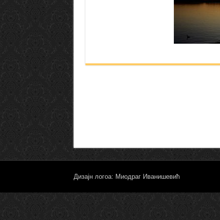
Дизајн логоа: Миодраг Иванишевић