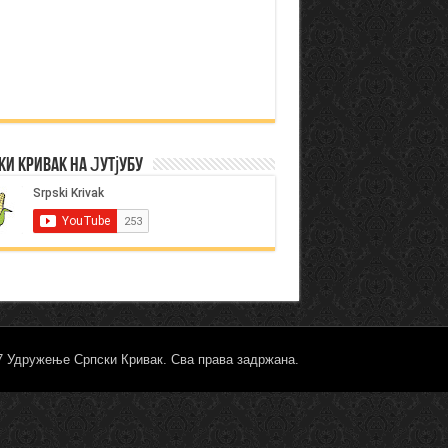
ки Кривак на Јутјубу
17 Удружење Српски Кривак. Сва права задржана.