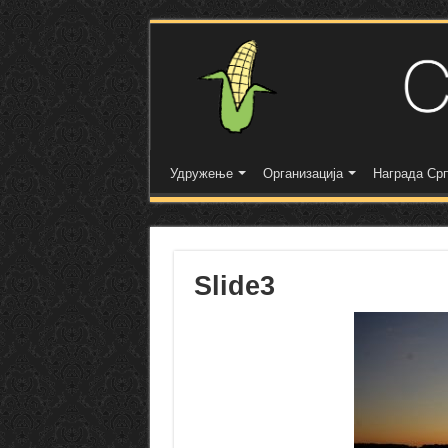
Удружење
Организација
Награда Срп
Slide3