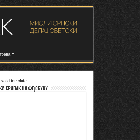
трана
 valid template]
ки Кривак на Фејсбуку