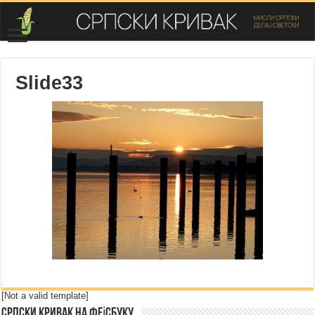
Slide33
[Not a valid template]
Српски Кривак на Фејсбуку