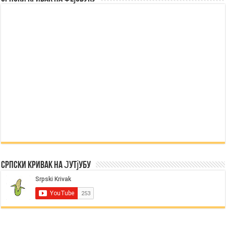
Српски Кривак на Јутјубу