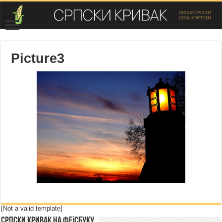
Picture3
[Not a valid template]
Српски Кривак на Фејсбуку