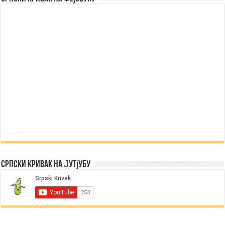
Српски Кривак на Јутјубу