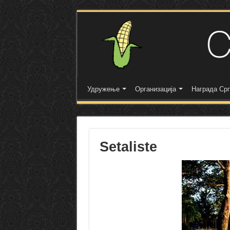
Удружење
Организација
Награда Срп
Setaliste