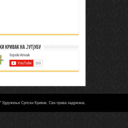
ки Кривак на Јутјубу
17 Удружење Српски Кривак. Сва права задржана.