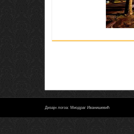
Дизајн логоа: Миодраг Иванишевић