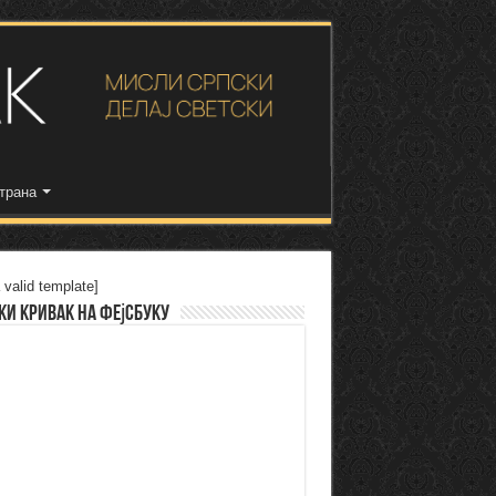
трана
 valid template]
ки Кривак на Фејсбуку