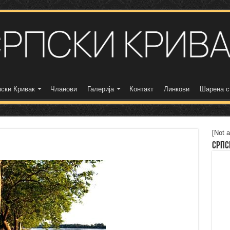
ски Кривак
Чланови
Галерија
Контакт
Линкови
Шарена с
[Not a
Српс