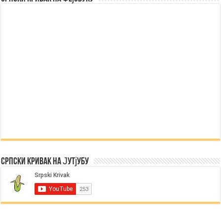
Српски Кривак на Јутјубу