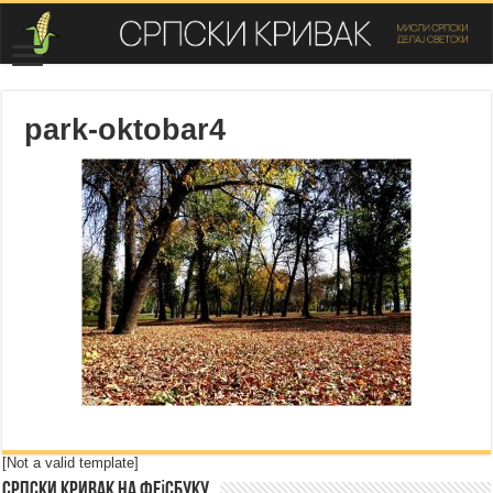
park-oktobar4
[Not a valid template]
Српски Кривак на Фејсбуку