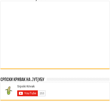
Српски Кривак на Јутјубу