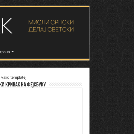
трана
 valid template]
ки Кривак на Фејсбуку