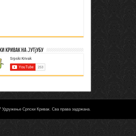
ки Кривак на Јутјубу
17 Удружење Српски Кривак. Сва права задржана.