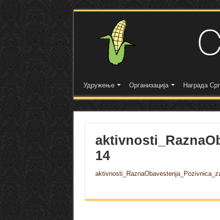
Удружење
Организација
Награда Срп
aktivnosti_RaznaO
14
aktivnosti_RaznaObavestenja_Pozivnica_