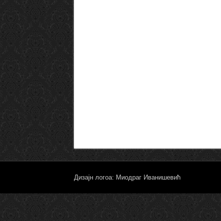
Дизајн логоа: Миодраг Иванишевић