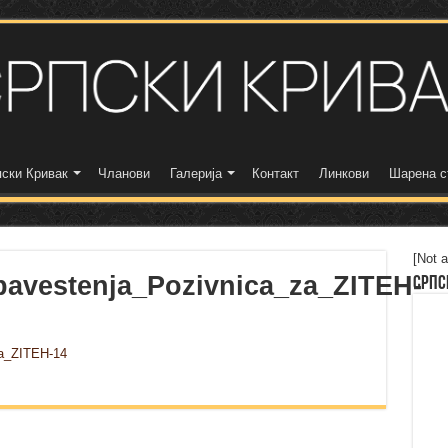
ски Кривак
Чланови
Галерија
Контакт
Линкови
Шарена с
[Not a
bavestenja_Pozivnica_za_ZITEH-
Српс
za_ZITEH-14