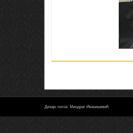
Дизајн логоа: Миодраг Иванишевић