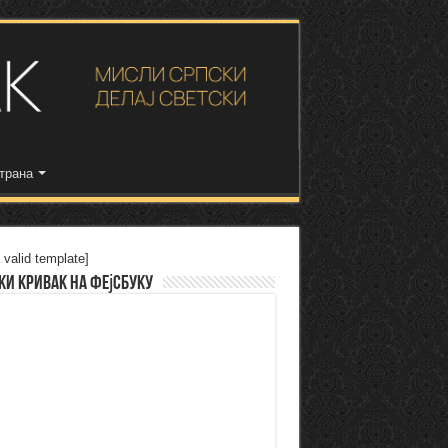
трана
 valid template]
ки Кривак на Фејсбуку