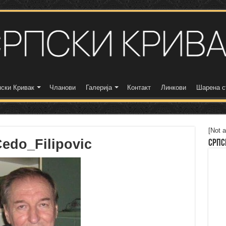
ски Кривак
Чланови
Галерија
Контакт
Линкови
Шарена с
[Not a
edo_Filipovic
Српс