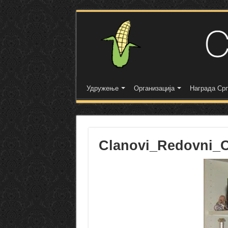
Удружење
Организација
Награда Срп
Clanovi_Redovni_C