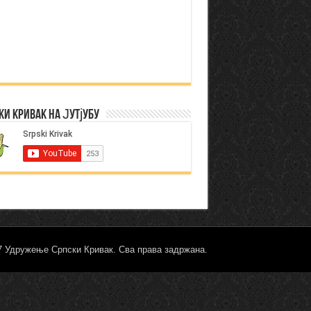
ки Кривак на Јутјубу
17 Удружење Српски Кривак. Сва права задржана.