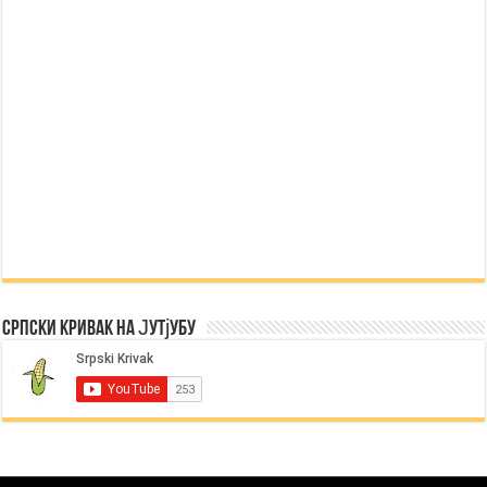
Српски Кривак на Јутјубу