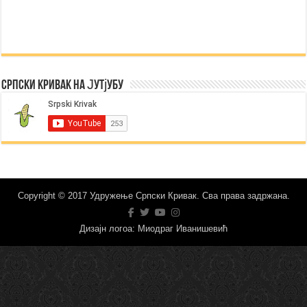
Српски Кривак на Јутјубу
Copyright © 2017 Удружење Српски Кривак. Сва права задржана.
Дизајн логоа: Миодраг Иванишевић