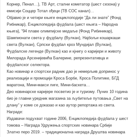
Корнер, Пенал…), ТВ Арт, стални кометатор (шест сезона) у
емисији Соццер Тотал ођеци (ТВ СОС канал)…
Објавио је и четири књиге енциклоподије “Да ли знате” (Фонд
Рибникар), Енциклопедија фудбала (шест књига – Народна
књига), “94 плаве олимпијске медаље (Фонд Рибиникар),
Шампионати света у фудбалу (Вулкан), Најбољи кошаркаши
света (Вулкан), Српски фудбал кроз Мундијал (Вулкан),
Фудбалске легенде (Вулкан) као и кјнигу о каријери и животу
Милорада Арсенијевића Балерине, репрезентативца и
фудбалског селектора.
Као новинар и спортски радник дао је немерљив допринос у
реализацији и промоцији Кроса Борбе, Кроса Политике, БГД
маратона, Мини-макси лиге, Мини-баскета…
Део новинарске каријере посветио је и туризму. Пуних 10 година
био је главни уредник магазина за љубитеље путовања „Свет на
длану“ у коме се доказао и као аутор репортажа из света.
Награде:
Издавачи подухват године 2006, Енциклопедија фудбала у шест
томова – Награда Удружења спортских новинара Србије
Златно перо 2019. – традиционална награда Друштва новинара