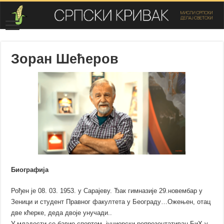
Зоран Шећеров
Биографија
Рођен је 08. 03. 1953. у Сарајеву. Ђак гимназије 29.новембар у
Зеници и студент Правног факултета у Београду…Ожењен, отац
две кћерке, деда двоје унучади..
У младости се бавио спортом, јуниорски репрезентативац БиХ у