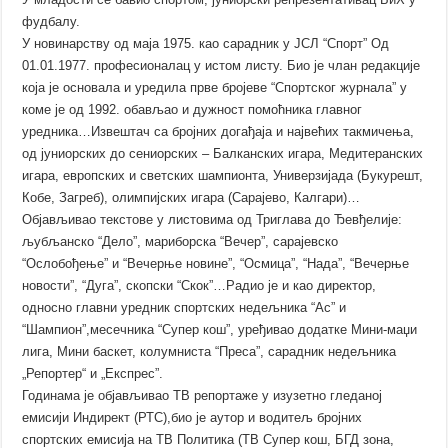
фудбалу.
У новинарству од маја 1975. као сарадник у ЈСЛ “Спорт” Од
01.01.1977. професионалац у истом листу. Био је члан редакције
која је основала и уредила прве бројеве “Спортског журнала” у
коме је од 1992. обављао и дужност помоћника главног
уредника…Извештач са бројних догађаја и највећих такмичења,
од јуниорских до сениорских – Балканских игара, Медитеранских
игара, европских и светских шампионта, Универзијада (Букурешт,
Кобе, Загреб), олимпијских игара (Сарајево, Калгари)…
Објављивао текстове у листовима од Триглава до Ђевђелије:
љубљанско “Дело”, мариборска “Вечер”, сарајевско
“Ослобођење” и “Вечерње новине”, “Осмица”, “Нада”, “Вечерње
новости”, “Дуга”, скопски “Скок”…Радио је и као директор,
односно главни уредник спортских недељника “Ас” и
“Шампион”,месечника “Супер кош”, уређивао додатке Мини-маџи
лига, Мини баскет, колумниста “Преса”, сарадник недељника
„Репортер“ и „Експрес”.
Годинама је објављивао ТВ репортаже у изузетно гледаној
емисији Индирект (РТС),био је аутор и водитељ бројних
спортских емисија на ТВ Политика (ТВ Супер кош, БГД зона,