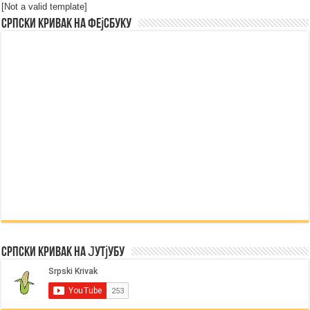
[Not a valid template]
Српски Кривак на Фејсбуку
Српски Кривак на Јутјубу