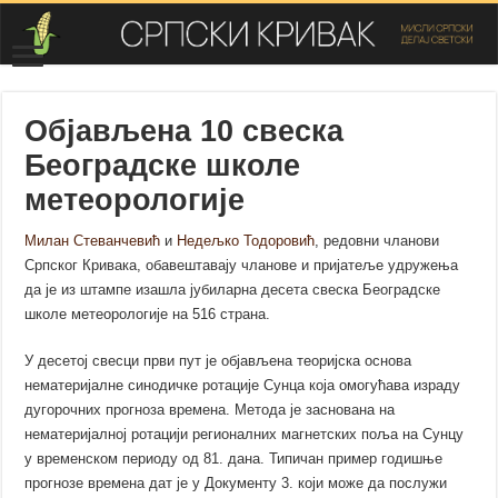
Објављена 10 свеска
Београдске школе
метеорологије
Милан Стеванчевић
и
Недељко Тодоровић
, редовни чланови
Српског Кривака, обавештавају чланове и пријатеље удружења
да је из штампе изашла јубиларна десета свеска Београдске
школе метеорологије на 516 страна.
У десетој свесци први пут је објављена теоријска основа
нематеријалне синодичке ротације Сунца која омогућава израду
дугорочних прогноза времена. Метода је заснована на
нематеријалној ротацији регионалних магнетских поља на Сунцу
у временском периоду од 81. дана. Типичан пример годишње
прогнозе времена дат је у Документу 3. који може да послужи