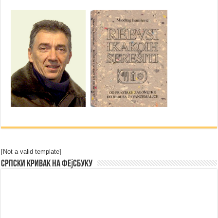
[Not a valid template]
Српски Кривак на Фејсбуку