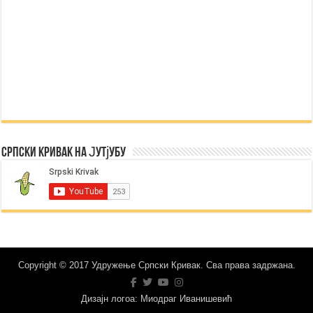
Српски Кривак на Јутјубу
Copyright © 2017 Удружење Српски Кривак. Сва права задржана.
Дизајн логоа: Миодраг Иванишевић