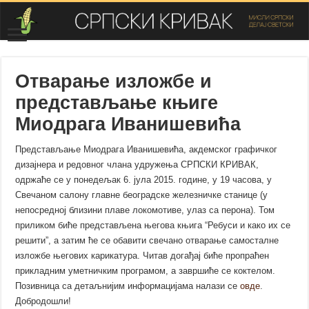
Отварање изложбе и
представљање књиге
Миодрага Иванишевића
Представљање Миодрага Иванишевића, акдемског графичког
дизајнера и редовног члана удружења СРПСКИ КРИВАК,
одржаће се у понедељак 6. јула 2015. године, у 19 часова, у
Свечаном салону главне београдске железничке станице (у
непосредној близини плаве локомотиве, улаз са перона). Том
приликом биће представљена његова књига “Ребуси и како их се
решити”, а затим ће се обавити свечано отварање самосталне
изложбе његових карикатура. Читав догађај биће пропраћен
прикладним уметничким програмом, а завршиће се коктелом.
Позивница са детаљнијим информацијама налази се
овде
.
Добродошли!