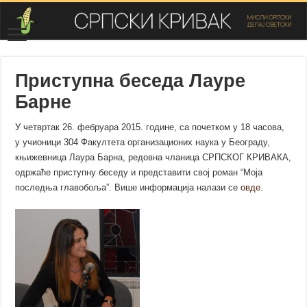
Приступна беседа Лауре
Барне
У четвртак 26. фебруара 2015. године, са почетком у 18 часова,
у учионици 304 Факултета организационих наука у Београду,
књижевница Лаура Барна, редовна чланица СРПСКОГ КРИВАКА,
одржаће приступну беседу и представити свој роман “Моја
последња главобоља”. Више информација налази се
овде
.