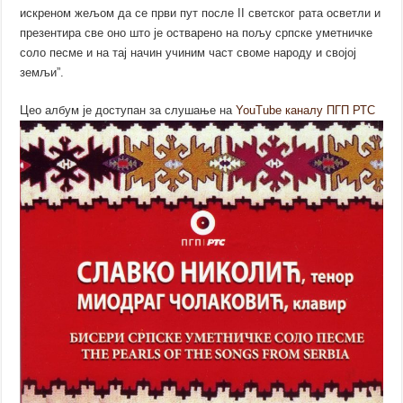
искреном жељом да се први пут после II светског рата осветли и
презентира све оно што је остварено на пољу српске уметничке
соло песме и на тај начин учиним част своме народу и својој
земљи”.
Цео албум је доступан за слушање на
YouTube каналу ПГП РТС