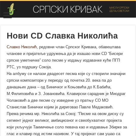
Нови CD Славка Николића
Славко Николић
, редовни члан Српског Кривака, обавештава
чланове и пријатеље удружења да је изашао нови CD “Бисери
српске уметничке” соло песме у издању издавачке куће ПГП
РТС, уз подршку Сокоја.
На албуму се налази двадесет песма које су створили значајни
српски композитори у периоду од почетка 20. века па до
данашњих дана – од Биничког и Коњовића до К.Бабића,
М.Филиповића и З. Јовановића. Клавирски сарадник је Миодраг
Чолаковић а две песме су изведене уз пратњу СО МО
Станислав Бинички којим је дириговао Павле Медаковић.
Према речима мр. Николића за Сокој: “Песме на овом диску су
сегмент једног великог, амбициозног и свеобухватног пројекта
који укључује Такмичење соло певача као и издавање Збирке за
глас и клавир под истим називом. У тај пројекат сам ушао са