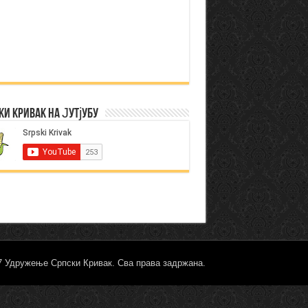
ки Кривак на Јутјубу
17 Удружење Српски Кривак. Сва права задржана.