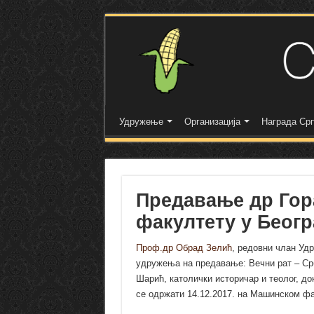
Удружење
Организација
Награда Срп
Предавање др Гор
факултету у Беогр
Проф.др Обрад Зелић
, редовни члан Уд
удружења на предавање: Вечни рат – Срб
Шарић, католички историчар и теолог, до
се одржати 14.12.2017. на Машинском фа