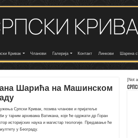
ски Кривак
Чланови
Галерија
Контакт
Линкови
Шарена с
[Not a
ана Шарића на Машинском
Српс
аду
ружења Српски Кривак, позива чланове и пријатеље
и у тајним архивама Ватикана, које ће одржати др Горан
ктор историјских наука и магистар теологије. Предавање ће
култету у Београду.