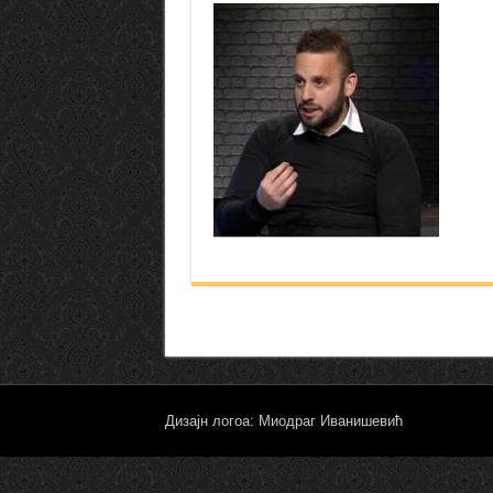
Дизајн логоа: Миодраг Иванишевић