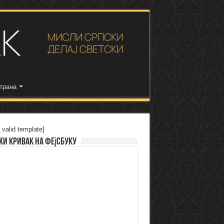
трана
 valid template]
ки Кривак на Фејсбуку