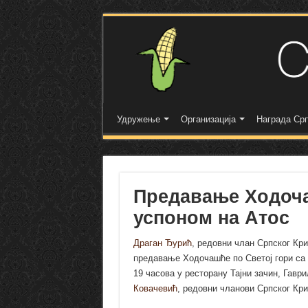
Удружење
Организација
Награда Срп
Предавање Ходоча
успоном на Атос
Драган Ђурић
, редовни члан Српског Кр
предавање Ходочашће по Светој гори са у
19 часова у ресторану Тајни зачин, Гавр
Ковачевић
, редовни чланови Српског Кр