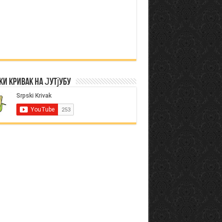
ки Кривак на Јутјубу