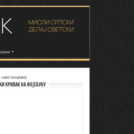
трана
 valid template]
ки Кривак на Фејсбуку