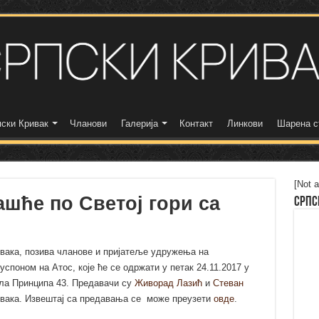
ски Кривак
Чланови
Галерија
Контакт
Линкови
Шарена с
[Not a
шће по Светој гори са
Српс
ивака, позива чланове и пријатеље удружења на
споном на Атос, које ће се одржати у петак 24.11.2017 у
ила Принципа 43. Предавачи су
Живорад Лазић
и
Стеван
ивака. Извештај са предавања се може преузети
овде
.