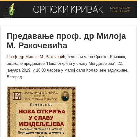
Предавање проф. др Милоја
М. Ракочевића
Проф. др Милоје М. Ракочевић
, редовни члан Српског Кривака,
одржаће предавање “Нова открића у славу Мендељејева”, 22.
јануара 2019. у 18:00 часова у малој сали Коларчеве задужбине,
Београд.