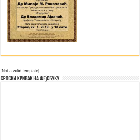
[Not a valid template]
Српски Кривак на Фејсбуку