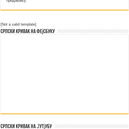
предавању.
[Not a valid template]
Српски Кривак на Фејсбуку
Српски Кривак на Јутјубу