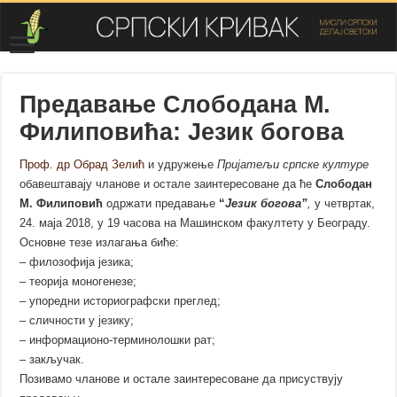
Предавање Слободана М.
Филиповића: Језик богова
Проф. др Обрад Зелић
и удружење
Пријатељи српске културе
обавештавају чланове и остале заинтересоване да ће
Слободан
М. Филиповић
одржати предавање
“
Језик богова”
,
у четвртак,
24. маја 2018, у 19 часова на Машинском факултету у Београду.
Основне тезе излагања биће:
– филозофија језика;
– теорија моногенезе;
– упоредни историографски преглед;
– сличности у језику;
– информационо-терминолошки рат;
– закључак.
Позивамо чланове и остале заинтересоване да присуствују