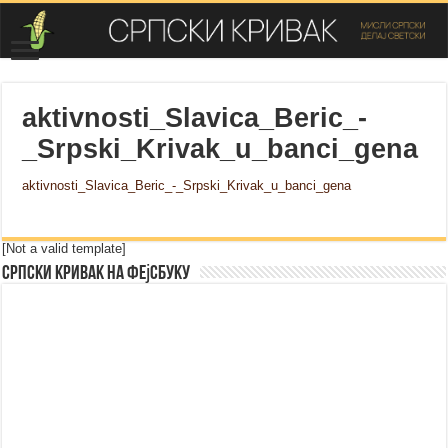
aktivnosti_Slavica_Beric_-
_Srpski_Krivak_u_banci_gena
aktivnosti_Slavica_Beric_-_Srpski_Krivak_u_banci_gena
[Not a valid template]
Српски Кривак на Фејсбуку