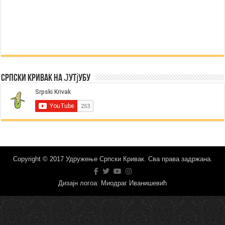
Српски Кривак на Јутјубу
Copyright © 2017 Удружење Српски Кривак. Сва права задржана.
Дизајн логоа: Миодраг Иванишевић