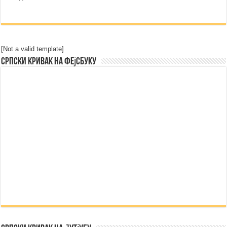
[Not a valid template]
Српски Кривак на Фејсбуку